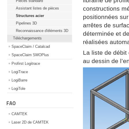
librairie de prof
Pièces standard
constructions mé
Assistant listes de pièces
Structures acier
positionnées sur
Pipelines 3D
arrêtes de surfa
Reconnaissance d'éléments 3D
déterminée et de
Téléchargements
réalisées autom
SpaceClaim / Catalcad
La liste de débi
SpaceClaim SMOPlus
au dessin de l’e
Profirst Logitrace
LogiTrace
LogiBarre
LogiTole
FAO
CAMTEK
Laser 2D de CAMTEK