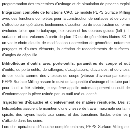
programmation des trajectoires d’usinage et de simulation de process exploi
Intégration complète de fonctions CAO.
Le module PEPS Surface Milling
avec des fonctions complètes pour la construction de surfaces et de volu
s’effectue par opérations booléennes d’addition ou de soustraction de form
évoluées telles que le balayage, l’extrusion et les courbes guides (loft ). 
surfaces et des volumes à partir de plan 2D ou de géométries filaires 3D.
un vaste choix d’outils de modification / correction de géométrie: notamme
perçages et d’autres éléments, la création de raccordements de surfaces à
d’angles de dépouille.
Bibliothèque d’outils avec porte-outils, paramètres de coupe et out
d’outils, de porte-outils, de rallonges, d’adaptateurs, d’avances, et de vitess
de ces outils comme des vitesses de coupe (vitesse d’avance par exempl
PEPS Surface Milling assure le suivi de la quantité d’usinage effectuée par l
pour l’outil a été atteinte, le système appelle automatiquement un outil d
d’endommager la pièce usinée par un outil usé ou cassé.
Trajectoires d’ébauche et d’enlèvement de matière résiduelle.
Des str
hélicoïdales assurent le maintien d’une vitesse de travail maximale sur la mac
spirale, des rayons lissés aux coins, et des transitions fluides entre les
s’attarde dans les coins.
Lors des opérations d’ébauche complémentaires, PEPS Surface Milling se ra