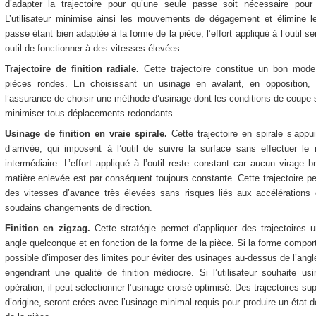
d’adapter la trajectoire pour qu’une seule passe soit nécessaire pour
L’utilisateur minimise ainsi les mouvements de dégagement et élimine le
passe étant bien adaptée à la forme de la pièce, l’effort appliqué à l’outil 
outil de fonctionner à des vitesses élevées.
Trajectoire de finition radiale.
Cette trajectoire constitue un bon mode 
pièces rondes. En choisissant un usinage en avalant, en opposition, o
l’assurance de choisir une méthode d’usinage dont les conditions de coupe so
minimiser tous déplacements redondants.
Usinage de finition en vraie spirale.
Cette trajectoire en spirale s’appu
d’arrivée, qui imposent à l’outil de suivre la surface sans effectuer
intermédiaire. L’effort appliqué à l’outil reste constant car aucun virage 
matière enlevée est par conséquent toujours constante. Cette trajectoire per
des vitesses d’avance très élevées sans risques liés aux accélérations
soudains changements de direction.
Finition en zigzag.
Cette stratégie permet d’appliquer des trajectoires u
angle quelconque et en fonction de la forme de la pièce. Si la forme comport
possible d’imposer des limites pour éviter des usinages au-dessus de l’angle 
engendrant une qualité de finition médiocre. Si l’utilisateur souhaite u
opération, il peut sélectionner l’usinage croisé optimisé. Des trajectoires su
d’origine, seront crées avec l’usinage minimal requis pour produire un état de