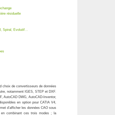
rechange
ère résiduelle
l, Spiral, Evolutif…
ées
nd choix de convertisseurs de données
neutre, notamment IGES, STEP et DXF.
 DXF, AutoCAD DWG, AutoCAD-Inventor,
disponibles en option pour CATIA V4,
met d’afficher les données CAO sous
u en combinant ces trois modes ; la