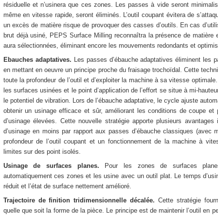
résiduelle et n’usinera que ces zones. Les passes à vide seront minimali
même en vitesse rapide, seront éliminés. L’outil coupant évitera de s’atta
un excès de matière risque de provoquer des casses d’outils. En cas d’utili
brut déjà usiné, PEPS Surface Milling reconnaîtra la présence de matière e
aura sélectionnées, éliminant encore les mouvements redondants et optimis
Ebauches adaptatives.
Les passes d’ébauche adaptatives éliminent les pa
en mettant en oeuvre un principe proche du fraisage trochoïdal. Cette techni
toute la profondeur de l’outil et d’exploiter la machine à sa vitesse optimale
les surfaces usinées et le point d’application de l’effort se situe à mi-hauteur 
le potentiel de vibration. Lors de l’ébauche adaptative, le cycle ajuste automa
obtenir un usinage efficace et sûr, améliorant les conditions de coupe et
d’usinage élevées. Cette nouvelle stratégie apporte plusieurs avantage
d’usinage en moins par rapport aux passes d’ébauche classiques (avec moin
profondeur de l’outil coupant et un fonctionnement de la machine à vi
limites sur des point isolés.
Usinage de surfaces planes.
Pour les zones de surfaces planes
automatiquement ces zones et les usine avec un outil plat. Le temps d’us
réduit et l’état de surface nettement amélioré.
Trajectoire de finition tridimensionnelle décalée.
Cette stratégie fourn
quelle que soit la forme de la pièce. Le principe est de maintenir l’outil en