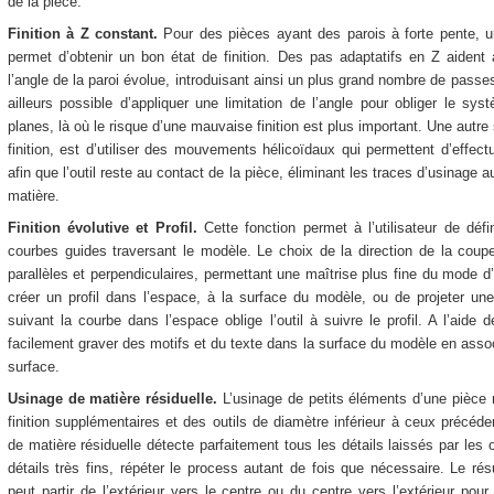
de la pièce.
Finition à Z constant.
Pour des pièces ayant des parois à forte pente, u
permet d’obtenir un bon état de finition. Des pas adaptatifs en Z aident 
l’angle de la paroi évolue, introduisant ainsi un plus grand nombre de passe
ailleurs possible d’appliquer une limitation de l’angle pour obliger le s
planes, là où le risque d’une mauvaise finition est plus important. Une autre 
finition, est d’utiliser des mouvements hélicoïdaux qui permettent d’eff
afin que l’outil reste au contact de la pièce, éliminant les traces d’usinage 
matière.
Finition évolutive et Profil.
Cette fonction permet à l’utilisateur de défi
courbes guides traversant le modèle. Le choix de la direction de la coupe 
parallèles et perpendiculaires, permettant une maîtrise plus fine du mode d
créer un profil dans l’espace, à la surface du modèle, ou de projeter un
suivant la courbe dans l’espace oblige l’outil à suivre le profil. A l’aide d
facilement graver des motifs et du texte dans la surface du modèle en associ
surface.
Usinage de matière résiduelle.
L’usinage de petits éléments d’une pièce 
finition supplémentaires et des outils de diamètre inférieur à ceux précéd
de matière résiduelle détecte parfaitement tous les détails laissés par les 
détails très fins, répéter le process autant de fois que nécessaire. Le résu
peut partir de l’extérieur vers le centre ou du centre vers l’extérieur po