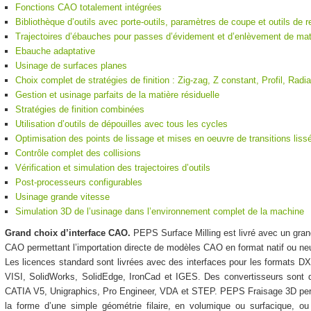
Fonctions CAO totalement intégrées
Bibliothèque d’outils avec porte-outils, paramètres de coupe et outils de 
Trajectoires d’ébauches pour passes d’évidement et d’enlèvement de mati
Ebauche adaptative
Usinage de surfaces planes
Choix complet de stratégies de finition : Zig-zag, Z constant, Profil, Radia
Gestion et usinage parfaits de la matière résiduelle
Stratégies de finition combinées
Utilisation d’outils de dépouilles avec tous les cycles
Optimisation des points de lissage et mises en oeuvre de transitions liss
Contrôle complet des collisions
Vérification et simulation des trajectoires d’outils
Post-processeurs configurables
Usinage grande vitesse
Simulation 3D de l’usinage dans l’environnement complet de la machine
Grand choix d’interface CAO.
PEPS Surface Milling est livré avec un gra
CAO permettant l’importation directe de modèles CAO en format natif ou 
Les licences standard sont livrées avec des interfaces pour les formats
VISI, SolidWorks, SolidEdge, IronCad et IGES. Des convertisseurs sont 
CATIA V5, Unigraphics, Pro Engineer, VDA et STEP. PEPS Fraisage 3D per
la forme d’une simple géométrie filaire, en volumique ou surfacique, o