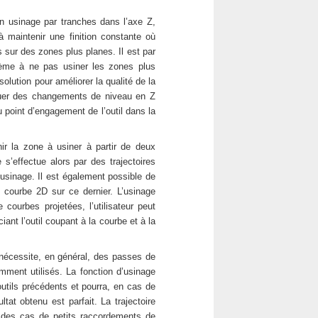
n usinage par tranches dans l’axe Z,
à maintenir une finition constante où
s sur des zones plus planes. Il est par
ystème à ne pas usiner les zones plus
solution pour améliorer la qualité de la
ectuer des changements de niveau en Z
au point d’engagement de l’outil dans la
nir la zone à usiner à partir de deux
s’effectue alors par des trajectoires
’usinage. Il est également possible de
e courbe 2D sur ce dernier. L’usinage
e courbes projetées, l’utilisateur peut
ant l’outil coupant à la courbe et à la
nécessite, en général, des passes de
emment utilisés. La fonction d’usinage
outils précédents et pourra, en cas de
ltat obtenu est parfait. La trajectoire
ur des cas de petits raccordements de