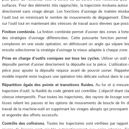
surfaces. Pour des éléments très rapprochés, la trajectoire évoluera autour
directionnel sans virage abrupt. Les fonctions d’usinage de matière résid
l’outil tout en minimisant le nombre de mouvements de dégagement. Elles 
sur l’outil tout en maintenant des vitesses de travail aussi élevées que poss
Finition combinée.
La finition combinée permet d’usiner des zones à forte
des stratégies d’usinage différenciées. Cette puissante fonction permet 
complexes en une seule opération, en définissant un angle qui sépare les
ensuite sélectionner la stratégie d’usinage la mieux adaptée à chaque zone.
Prise en charge d’outils coniques sur tous les cycles.
Utiliser un outi
dépouille permet d’usiner directement la dépouille sur la pièce. L’utilisation d
pièce pour ajouter la dépouille requise avant de pouvoir usiner. Rappelo
modèle importé reste toujours une opération très délicate surtout dans le c
Répartition égale des points et transitions fluides.
Au fur et à mesure
trajectoire d’outil, la fluidité du code généré est contrôlée. L’objectif étant
vitesse intempestifs. Pour toutes les trajectoires, des rayons de lissage so
lisses relient les passes et les options de mouvements de boucle de fin de
travail de la machine-outil en supprimant les virages abrupts qui provoquent à
et engendre des efforts excessifs.
Contrôle des collisions.
Toutes les trajectoires sont vérifiées par rappor