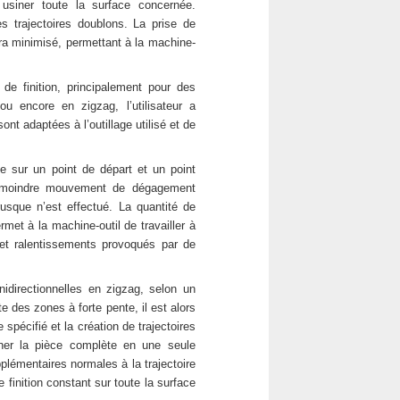
 usiner toute la surface concernée.
s trajectoires doublons. La prise de
sera minimisé, permettant à la machine-
de finition, principalement pour des
u encore en zigzag, l’utilisateur a
nt adaptées à l’outillage utilisé et de
ie sur un point de départ et un point
 le moindre mouvement de dégagement
brusque n’est effectué. La quantité de
met à la machine-outil de travailler à
 et ralentissements provoqués par de
nidirectionnelles en zigzag, selon un
e des zones à forte pente, il est alors
spécifié et la création de trajectoires
siner la pièce complète en une seule
pplémentaires normales à la trajectoire
 finition constant sur toute la surface